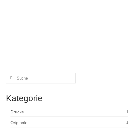
von
Thomas Brill
|
eingetragen in:
Allgemein
,
Ist das Kunst oder... ?
,
Schlaf in der Kunst
,
warum ich male.
|
0
Schlaf in der Kunst – auch in den Gemälden von Thomas
Brill Schlaf ist häufig Thema in meiner Kunst. Einerseits
finden sich stets Frauen in meinen Bildern oder
beispielsweise Bänder. Andererseits bin ich doch immer
wieder fasziniert von dem Thema …
Weiterlesen
dösen
,
Gemmchje
,
Ist das Kunst?
,
Nickerchen
,
pennen
,
Schlaf
,
schlafen
,
schlummern
,
Traum
Suche
nach:
Kategorie
Drucke
Originale