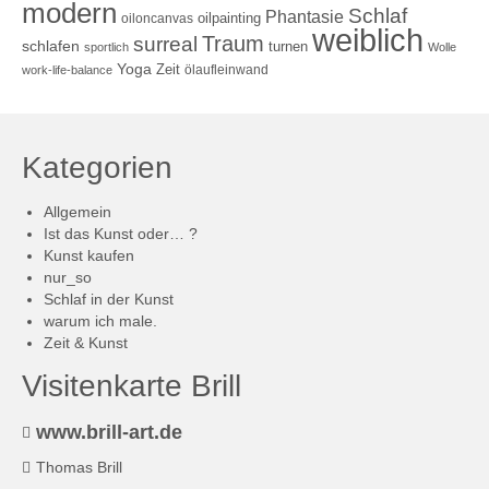
modern
Schlaf
Phantasie
oilpainting
oiloncanvas
weiblich
Traum
surreal
schlafen
turnen
sportlich
Wolle
Yoga
Zeit
ölaufleinwand
work-life-balance
Kategorien
Allgemein
Ist das Kunst oder… ?
Kunst kaufen
nur_so
Schlaf in der Kunst
warum ich male.
Zeit & Kunst
Visitenkarte Brill
www.brill-art.de
Thomas Brill