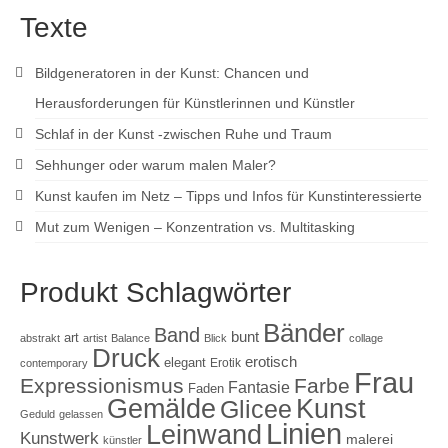
Texte
Bildgeneratoren in der Kunst: Chancen und
Herausforderungen für Künstlerinnen und Künstler
Schlaf in der Kunst -zwischen Ruhe und Traum
Sehhunger oder warum malen Maler?
Kunst kaufen im Netz – Tipps und Infos für Kunstinteressierte
Mut zum Wenigen – Konzentration vs. Multitasking
Produkt Schlagwörter
Bänder
Band
bunt
art
abstrakt
artist
Balance
Blick
collage
Druck
erotisch
elegant
Erotik
contemporary
Frau
Expressionismus
Farbe
Fantasie
Faden
Gemälde
Kunst
Glicee
Geduld
gelassen
Linien
Leinwand
Kunstwerk
malerei
künstler