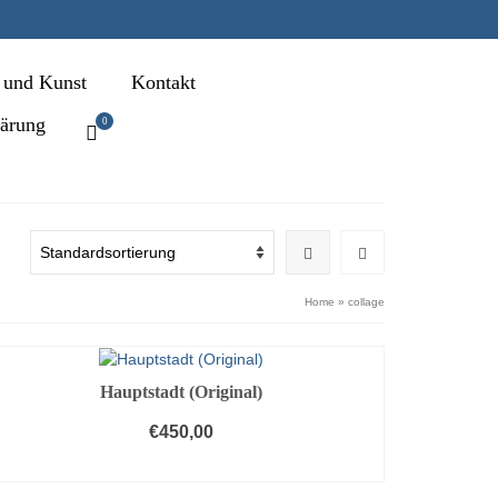
 und Kunst
Kontakt
kärung
0
Home
»
collage
Hauptstadt (Original)
€
450,00
IN DEN WARENKORB