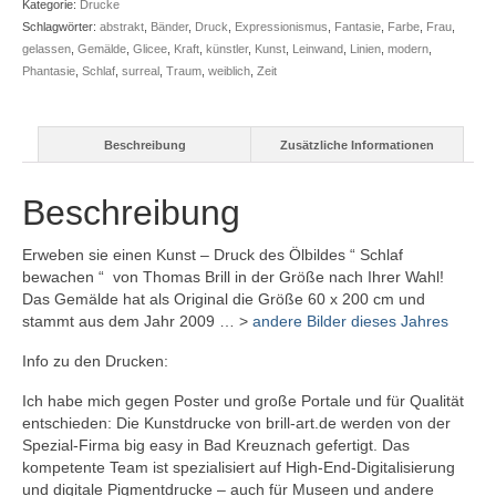
Kategorie:
Drucke
bewachen
Schlagwörter:
abstrakt
,
Bänder
,
Druck
,
Expressionismus
,
Fantasie
,
Farbe
,
Frau
,
Menge
gelassen
,
Gemälde
,
Glicee
,
Kraft
,
künstler
,
Kunst
,
Leinwand
,
Linien
,
modern
,
Phantasie
,
Schlaf
,
surreal
,
Traum
,
weiblich
,
Zeit
Beschreibung
Zusätzliche Informationen
Beschreibung
Erweben sie einen Kunst – Druck des Ölbildes “ Schlaf
bewachen “ von Thomas Brill in der Größe nach Ihrer Wahl!
Das Gemälde hat als Original die Größe 60 x 200 cm und
stammt aus dem Jahr 2009 … >
andere Bilder dieses Jahres
Info zu den Drucken:
Ich habe mich gegen Poster und große Portale und für Qualität
entschieden: Die Kunstdrucke von brill-art.de werden von der
Spezial-Firma big easy in Bad Kreuznach gefertigt. Das
kompetente Team ist spezialisiert auf High-End-Digitalisierung
und digitale Pigmentdrucke – auch für Museen und andere