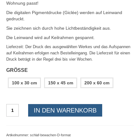
Wohnung passt!
Die digitalen Pigmentdrucke (Giclée) werden auf Leinwand
gedruckt.
Sie zeichnen sich durch hohe Lichtbeständigkeit aus.
Die Leinwand wird auf Keilrahmen gespannt.
Lieferzeit:
Der Druck des ausgewählten Werkes und das Aufspannen
auf Keilrahmen erfolgen nach Bestelleingang. Die Lieferzeit für einen
Druck beträgt in der Regel drei bis vier Wochen.
GRÖSSE
100 x 30 cm
150 x 45 cm
200 x 60 cm
Giclee
IN DEN WARENKORB
-
Kunst
-
Druck:
Artikelnummer:
schlaf-bewachen-D-format
Schlaf