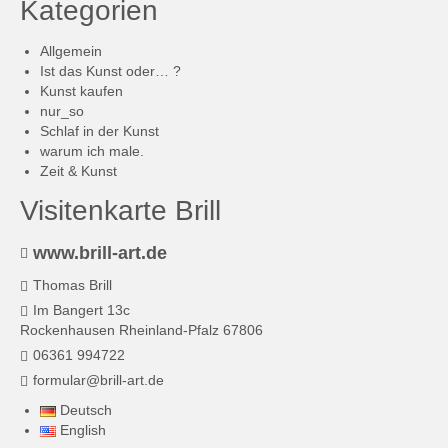
Kategorien
der
Varianten
Produktseite
auf.
Allgemein
gewählt
Die
Ist das Kunst oder… ?
werden
Optionen
Kunst kaufen
können
nur_so
auf
Schlaf in der Kunst
der
warum ich male.
Produktseite
Zeit & Kunst
gewählt
werden
Visitenkarte Brill
www.brill-art.de
Thomas Brill
Im Bangert 13c
Rockenhausen Rheinland-Pfalz 67806
06361 994722
formular@brill-art.de
Deutsch
English