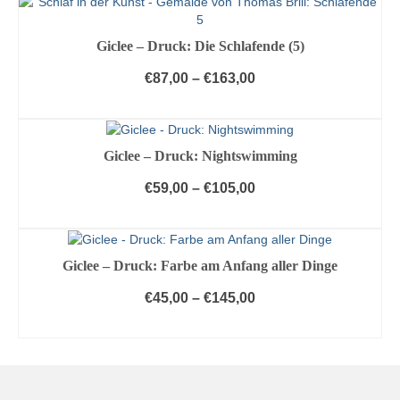
können
Produkt
auf
weist
Giclee – Druck: Die Schlafende (5)
der
mehrere
Produktseite
Varianten
€
87,00
–
€
163,00
gewählt
auf.
AUSFÜHRUNG WÄHLEN
werden
Die
Optionen
Dieses
können
Produkt
Giclee – Druck: Nightswimming
auf
weist
der
mehrere
€
59,00
–
€
105,00
Produktseite
Varianten
gewählt
AUSFÜHRUNG WÄHLEN
auf.
werden
Die
Dieses
Optionen
Produkt
Giclee – Druck: Farbe am Anfang aller Dinge
können
weist
auf
mehrere
€
45,00
–
€
145,00
der
Varianten
Produktseite
AUSFÜHRUNG WÄHLEN
auf.
gewählt
Die
Dieses
werden
Optionen
Produkt
können
weist
auf
mehrere