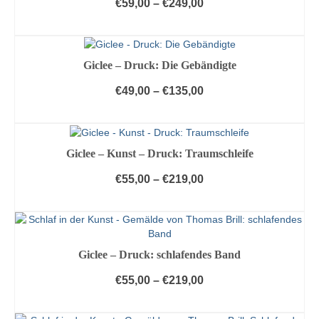
€
59,00
–
€
249,00
Varianten
AUSFÜHRUNG WÄHLEN
auf.
Die
Dieses
Optionen
Produkt
Giclee – Druck: Die Gebändigte
können
weist
auf
mehrere
€
49,00
–
€
135,00
der
Varianten
Produktseite
AUSFÜHRUNG WÄHLEN
auf.
gewählt
Die
Dieses
werden
Optionen
Produkt
Giclee – Kunst – Druck: Traumschleife
können
weist
auf
mehrere
€
55,00
–
€
219,00
der
Varianten
Produktseite
AUSFÜHRUNG WÄHLEN
auf.
gewählt
Die
Dieses
werden
Optionen
Produkt
können
weist
Giclee – Druck: schlafendes Band
auf
mehrere
der
Varianten
€
55,00
–
€
219,00
Produktseite
auf.
gewählt
AUSFÜHRUNG WÄHLEN
Die
werden
Optionen
Dieses