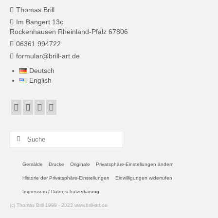
Thomas Brill
Im Bangert 13c
Rockenhausen Rheinland-Pfalz 67806
06361 994722
formular@brill-art.de
Deutsch
English
Suche
nach:
Gemälde
Drucke
Originale
Privatsphäre-Einstellungen ändern
Historie der Privatsphäre-Einstellungen
Einwilligungen widerrufen
Impressum / Datenschutzerkärung
(c) Thomas Brill 1999 - 2023 www.brill-art.de