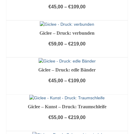
auf
mehrere
€
45,00
–
€
109,00
der
Varianten
Produktseite
AUSFÜHRUNG WÄHLEN
auf.
gewählt
Die
Dieses
werden
Optionen
Produkt
Giclee – Druck: verbunden
können
weist
auf
mehrere
€
59,00
–
€
219,00
der
Varianten
Produktseite
AUSFÜHRUNG WÄHLEN
auf.
gewählt
Die
Dieses
werden
Optionen
Produkt
Giclee – Druck: edle Bänder
können
weist
auf
mehrere
€
45,00
–
€
109,00
der
Varianten
Produktseite
AUSFÜHRUNG WÄHLEN
auf.
gewählt
Die
Dieses
werden
Optionen
Produkt
Giclee – Kunst – Druck: Traumschleife
können
weist
auf
mehrere
€
55,00
–
€
219,00
der
Varianten
Produktseite
AUSFÜHRUNG WÄHLEN
auf.
gewählt
Die
Dieses