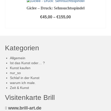
werden
Optionen
Produkt
Giclee – Druck: Sehnsuchtsspindel
können
weist
auf
mehrere
€
45,00
–
€
155,00
der
Varianten
Produktseite
AUSFÜHRUNG WÄHLEN
auf.
gewählt
Die
Dieses
werden
Optionen
Produkt
können
weist
auf
mehrere
Kategorien
der
Varianten
Produktseite
auf.
Allgemein
gewählt
Die
Ist das Kunst oder… ?
werden
Optionen
Kunst kaufen
können
nur_so
auf
Schlaf in der Kunst
der
warum ich male.
Produktseite
Zeit & Kunst
gewählt
werden
Visitenkarte Brill
www.brill-art.de