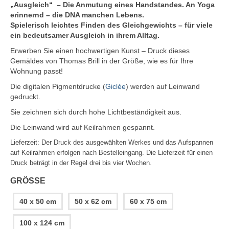
„Ausgleich“ – Die Anmutung eines Handstandes. An Yoga
erinnernd – die DNA manchen Lebens.
Spielerisch leichtes Finden des Gleichgewichts – für viele
ein bedeutsamer Ausgleich in ihrem Alltag.
Erwerben Sie einen hochwertigen Kunst – Druck dieses
Gemäldes von Thomas Brill in der Größe, wie es für Ihre
Wohnung passt!
Die digitalen Pigmentdrucke (
Giclée
) werden auf Leinwand
gedruckt.
Sie zeichnen sich durch hohe Lichtbeständigkeit aus.
Die Leinwand wird auf Keilrahmen gespannt.
Lieferzeit:
Der Druck des ausgewählten Werkes und das Aufspannen
auf Keilrahmen erfolgen nach Bestelleingang. Die Lieferzeit für einen
Druck beträgt in der Regel drei bis vier Wochen.
GRÖSSE
40 x 50 cm
50 x 62 cm
60 x 75 cm
100 x 124 cm