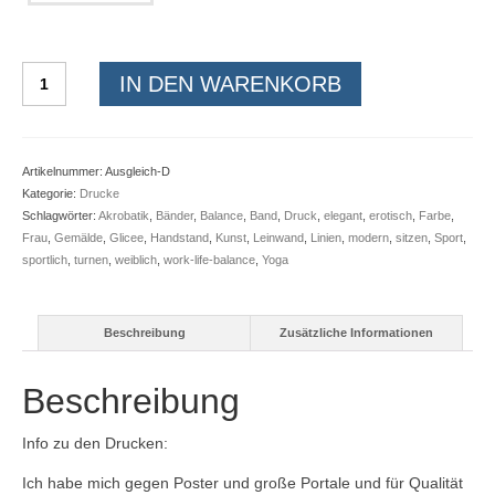
Giclee
IN DEN WARENKORB
-
Druck:
Ausgleich
Menge
Artikelnummer:
Ausgleich-D
Kategorie:
Drucke
Schlagwörter:
Akrobatik
,
Bänder
,
Balance
,
Band
,
Druck
,
elegant
,
erotisch
,
Farbe
,
Frau
,
Gemälde
,
Glicee
,
Handstand
,
Kunst
,
Leinwand
,
Linien
,
modern
,
sitzen
,
Sport
,
sportlich
,
turnen
,
weiblich
,
work-life-balance
,
Yoga
Beschreibung
Zusätzliche Informationen
Beschreibung
Info zu den Drucken:
Ich habe mich gegen Poster und große Portale und für Qualität