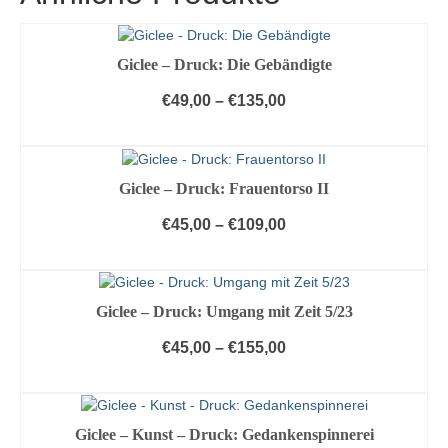
Giclee – Druck: Die Gebändigte
€
49,00
–
€
135,00
AUSFÜHRUNG WÄHLEN
Dieses
Produkt
Giclee – Druck: Frauentorso II
weist
mehrere
€
45,00
–
€
109,00
Varianten
AUSFÜHRUNG WÄHLEN
auf.
Die
Dieses
Optionen
Produkt
Giclee – Druck: Umgang mit Zeit 5/23
können
weist
auf
mehrere
€
45,00
–
€
155,00
der
Varianten
Produktseite
AUSFÜHRUNG WÄHLEN
auf.
gewählt
Die
Dieses
werden
Optionen
Produkt
Giclee – Kunst – Druck: Gedankenspinnerei
können
weist