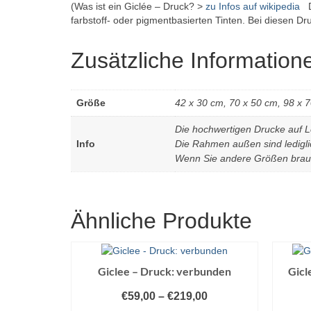
(Was ist ein Giclée – Druck? >
zu Infos auf wikipedia
Do
farbstoff- oder pigmentbasierten Tinten. Bei diesen D
Zusätzliche Information
Größe
42 x 30 cm, 70 x 50 cm, 98 x 
Die hochwertigen Drucke auf 
Info
Die Rahmen außen sind lediglic
Wenn Sie andere Größen brauch
Ähnliche Produkte
Giclee – Druck: verbunden
Gicl
€
59,00
–
€
219,00