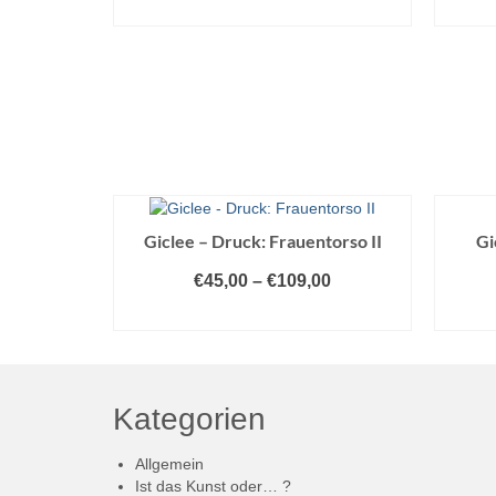
AUSFÜHRUNG WÄHLEN
A
Dieses
Produkt
weist
mehrere
Varianten
auf.
Die
Optionen
können
auf
Giclee – Druck: Frauentorso II
Gi
der
Produktseite
€
45,00
–
€
109,00
gewählt
AUSFÜHRUNG WÄHLEN
A
werden
Dieses
Produkt
weist
mehrere
Kategorien
Varianten
auf.
Allgemein
Die
Ist das Kunst oder… ?
Optionen