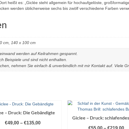
rt heißt es: „Giclée steht allgemein für hochaufgelöste, großformatige
rucken werden üblicherweise sechs bis zwölf verschiedene Farben verwe
en
70 cm, 140 x 100 cm
Leinwand werden auf Keilrahmen gespannt.
h Beispiele und sind nicht enthalten.
en, nehmen Sie einfach & unverbindlich mit mir Kontakt auf. Viele 
ee – Druck: Die Gebändigte
Giclee – Druck: schlafende
€
49,00
–
€
135,00
€
55,00
–
€
219,00