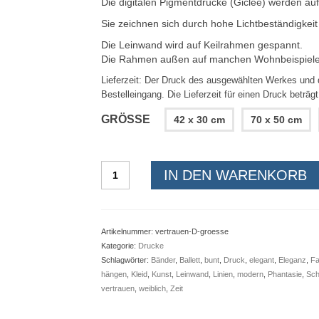
Die digitalen Pigmentdrucke (Giclée) werden au
Sie zeichnen sich durch hohe Lichtbeständigkeit
Die Leinwand wird auf Keilrahmen gespannt.
Die Rahmen außen auf manchen Wohnbeispielen 
Lieferzeit:
Der Druck des ausgewählten Werkes und d
Bestelleingang. Die Lieferzeit für einen Druck beträgt
GRÖSSE
42 x 30 cm
70 x 50 cm
Giclee
IN DEN WARENKORB
-
Druck:
Vertrauen
Menge
Artikelnummer:
vertrauen-D-groesse
Kategorie:
Drucke
Schlagwörter:
Bänder
,
Ballett
,
bunt
,
Druck
,
elegant
,
Eleganz
,
Fa
hängen
,
Kleid
,
Kunst
,
Leinwand
,
Linien
,
modern
,
Phantasie
,
Sch
vertrauen
,
weiblich
,
Zeit