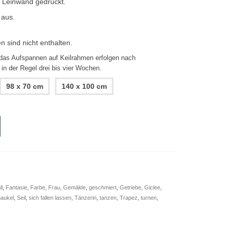
f Leinwand gedruckt.
 aus.
sind nicht enthalten.
as Aufspannen auf Keilrahmen erfolgen nach
 in der Regel drei bis vier Wochen.
98 x 70 cm
140 x 100 cm
ll
,
Fantasie
,
Farbe
,
Frau
,
Gemälde
,
geschmiert
,
Getriebe
,
Giclee
,
aukel
,
Seil
,
sich fallen lassen
,
Tänzerin
,
tanzen
,
Trapez
,
turnen
,