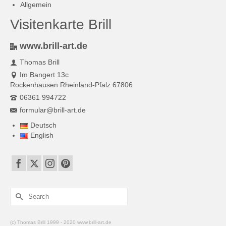
Allgemein
Visitenkarte Brill
www.brill-art.de
Thomas Brill
Im Bangert 13c
Rockenhausen Rheinland-Pfalz 67806
06361 994722
formular@brill-art.de
Deutsch
English
Search
for:
(c) Thomas Brill 1999 - 2020 www.brill-art.de