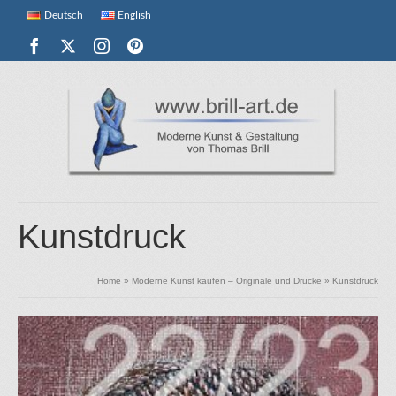
Deutsch
English
Kunstdruck
Home
»
Moderne Kunst kaufen – Originale und Drucke
»
Kunstdruck