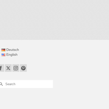
Deutsch
English
earch
r: