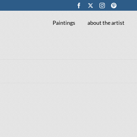
Paintings
about the artist